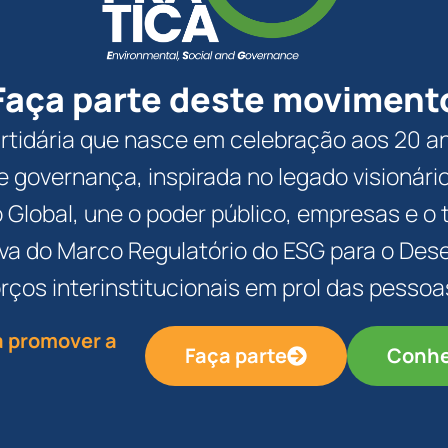
Faça parte deste moviment
artidária que nasce em celebração aos 20 an
 de governança, inspirada no legado visionár
to Global, une o poder público, empresas e o
tiva do Marco Regulatório do ESG para o Des
rços interinstitucionais em prol das pessoa
 a promover a
Faça parte
Conhe