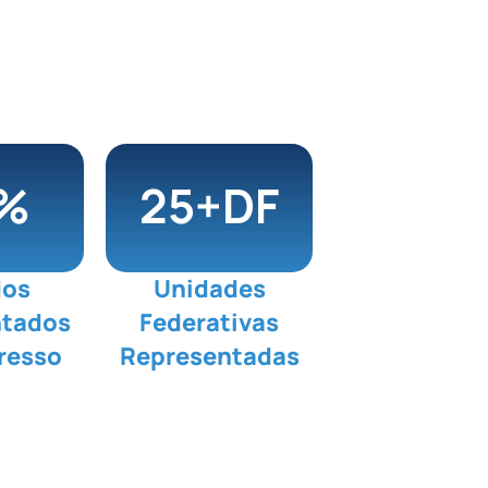
%
26
+DF
dos
Unidades
ntados
Federativas
resso
Representadas