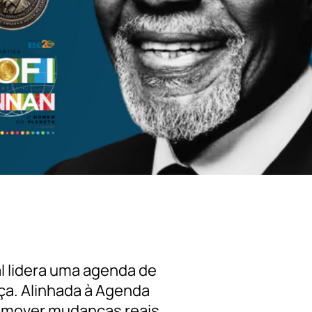
l lidera uma agenda de
ça. Alinhada à Agenda
omover mudanças reais