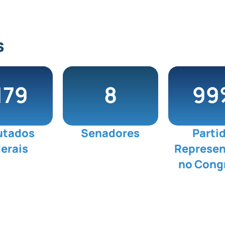
s
180
9
100
utados
Senadores
Parti
erais
Represe
no Cong