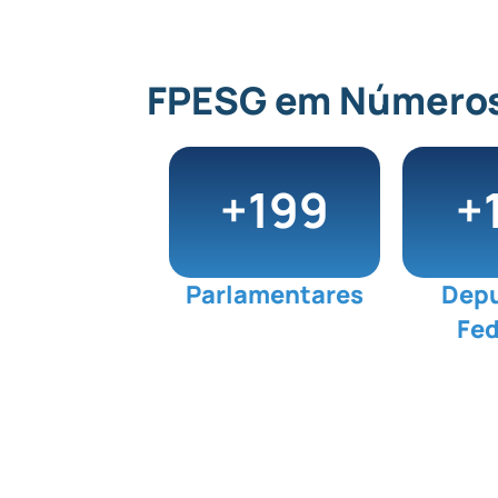
FPESG em Número
+
200
+
Parlamentares
Dep
Fed