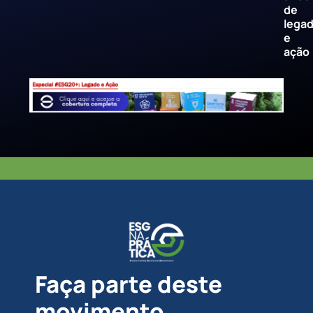
de
lega
e
ação
Faça parte deste
movimento