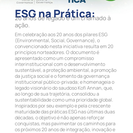
ESG na Prática:
20 anos de legado e um chamado à
ação.
Em celebração aos 20 anos dos pilares ESG
(Environmental, Social, Governance), o
convencionado nesta iniciativa resulta em 20
princípios norteadores. O documento é
apresentado como um compromisso
interinstitucional com o desenvolvimento
sustentável, a proteção ambiental, a promoção
da justiça social e o fomento da governança
institucional público-privada; e homenageia o
legado visionário do saudoso Kofi Annan, que,
ao longo de sua trajetória, consolidou a
sustentabilidade como uma prioridade global.
Inspirados por seu exemplo e pela crescente
maturidade das práticas ESG nas últimas duas
décadas, o objetivo é não apenas reforçar
conquistas, mas pavimentar os caminhos para
os próximos 20 anos de integração, inovação e