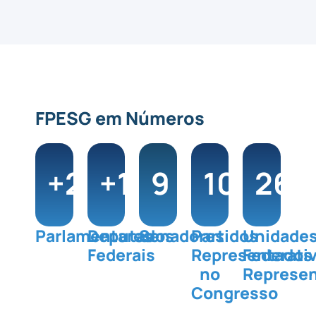
FPESG em Números
+
200
+
180
9
100
26
%
+
Parlamentares
Deputados
Senadores
Partidos
Unidade
Federais
Representados
Federati
no
Represe
Congresso