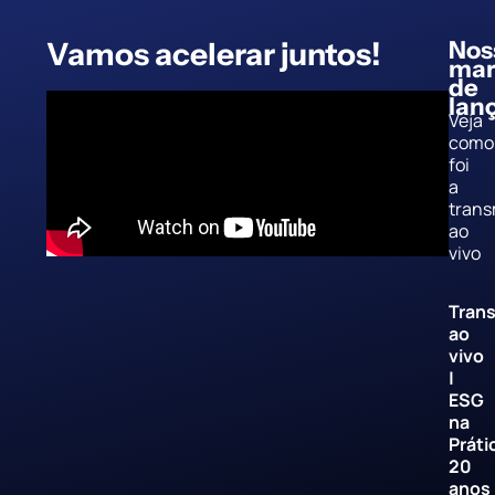
Vamos acelerar juntos!
Nos
mar
de
lan
Veja
como
foi
a
trans
ao
vivo
Trans
ao
vivo
|
ESG
na
Práti
20
anos