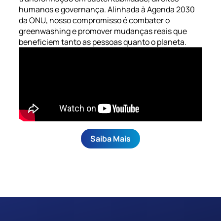
Participe
Entenda mais sobre o mercado ESG
Participe
Entenda mais sobre o mercado ESG
Participe
Entenda mais sobre o mercado ESG
humanos e governança. Alinhada à Agenda 2030
da ONU, nosso compromisso é combater o
Saiba mais sobre a Medalha Kofi Annan
Saiba mais sobre a Medalha Kofi Annan
Saiba mais sobre a Medalha Kofi Annan
greenwashing e promover mudanças reais que
beneficiem tanto as pessoas quanto o plane​ta.
Saiba Mais