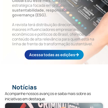
Global ESG este mês,
uma publicação
estratégica focada em práticas de
sustentabilidade, responsabilidade social e
governança (ESG).
A revista terá distribuição direcionada aos
maiores influenciadores empresariais,
econômicos e políticos do Brasil, oferecendo
conteúdo de alta relevância para quem está na
linha de frente da transformação sustentável.
Acessa todas as edições
Notícias
Acompanhe nossos avanços e saiba mais sobre as
iniciativas em destaque.