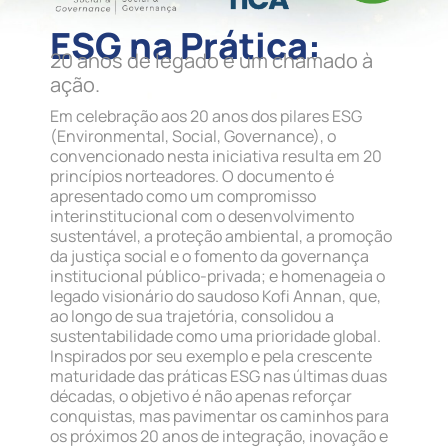
ESG na Prática:
20 anos de legado e um chamado à
ação.
Em celebração aos 20 anos dos pilares ESG
(Environmental, Social, Governance), o
convencionado nesta iniciativa resulta em 20
princípios norteadores. O documento é
apresentado como um compromisso
interinstitucional com o desenvolvimento
sustentável, a proteção ambiental, a promoção
da justiça social e o fomento da governança
institucional público-privada; e homenageia o
legado visionário do saudoso Kofi Annan, que,
ao longo de sua trajetória, consolidou a
sustentabilidade como uma prioridade global.
Inspirados por seu exemplo e pela crescente
maturidade das práticas ESG nas últimas duas
décadas, o objetivo é não apenas reforçar
conquistas, mas pavimentar os caminhos para
os próximos 20 anos de integração, inovação e