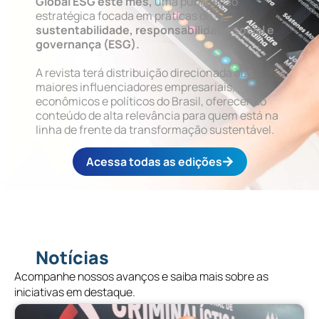
Global ESG este mês,
uma publicação
estratégica focada em práticas de
sustentabilidade, responsabilidade social e
governança (ESG).
A revista terá distribuição direcionada aos
maiores influenciadores empresariais,
econômicos e políticos do Brasil, oferecendo
conteúdo de alta relevância para quem está na
linha de frente da transformação sustentável.
Acessa todas as edições
Notícias
Acompanhe nossos avanços e saiba mais sobre as
iniciativas em destaque.