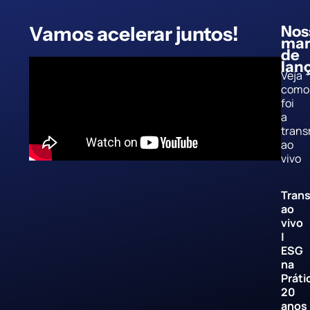
Vamos acelerar juntos!
Nos
mar
de
lan
Veja
como
foi
a
trans
ao
vivo
Trans
ao
vivo
|
ESG
na
Práti
20
anos