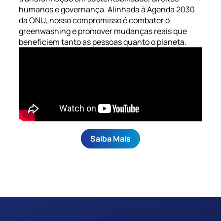
Participe
Entenda mais sobre o mercado ESG
Participe
Entenda mais sobre o mercado ESG
Participe
Entenda mais sobre o mercado ESG
humanos e governança. Alinhada à Agenda 2030
da ONU, nosso compromisso é combater o
Saiba mais sobre a Medalha Kofi Annan
Saiba mais sobre a Medalha Kofi Annan
Saiba mais sobre a Medalha Kofi Annan
greenwashing e promover mudanças reais que
beneficiem tanto as pessoas quanto o plane​ta.
Saiba Mais