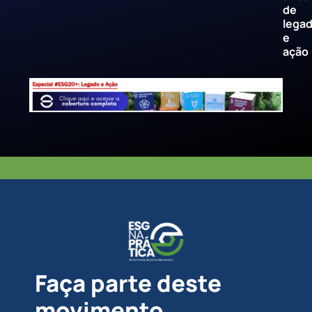
de
lega
e
ação
Faça parte deste
movimento