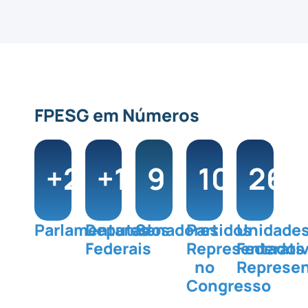
FPESG em Números
+
200
+
180
9
100
26
%
+
Parlamentares
Deputados
Senadores
Partidos
Unidade
Federais
Representados
Federati
no
Represe
Congresso